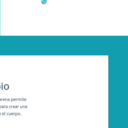
io
Marena permite
para crear una
 el cuerpo.