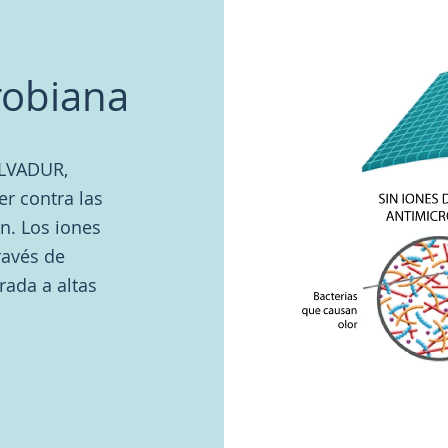
robiana
ILVADUR,
er contra las
n. Los iones
ravés de
rada a altas