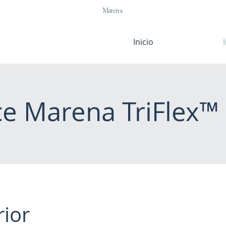
Marena
Inicio
e Marena TriFlex™ 
rior